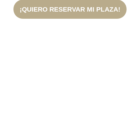
¡QUIERO RESERVAR MI PLAZA!
de todo el
Más de 7.000 personas
mundo
ya se han formado siguiendo el
método
de Sara Martín