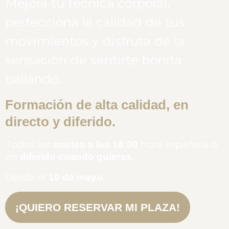
Mejora tu técnica corporal,
perfecciona la calidad de tus
movimientos y disfruta de la
sensación de sentirte bonita
bailando.
Formación de alta calidad, en
directo y diferido.
Todos los
hora española o
martes a las 18:00
en
diferido cuando quieras.
Desde el
10 de mayo.
¡QUIERO RESERVAR MI PLAZA!