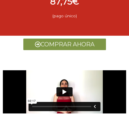
87,75€
(pago único)
COMPRAR AHORA