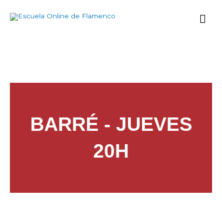
Ir
Me
al
contenido
prin
BARRÉ - JUEVES
20H