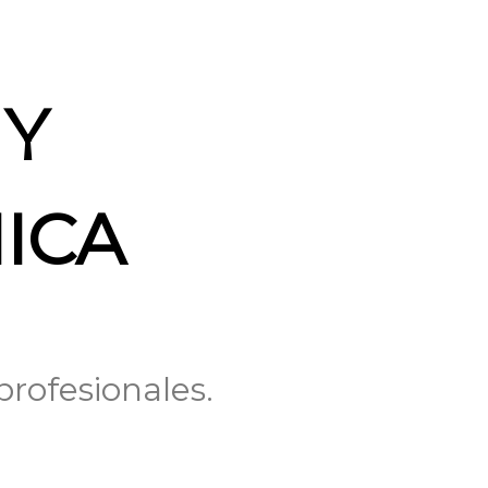
 Y
ICA
rofesionales.