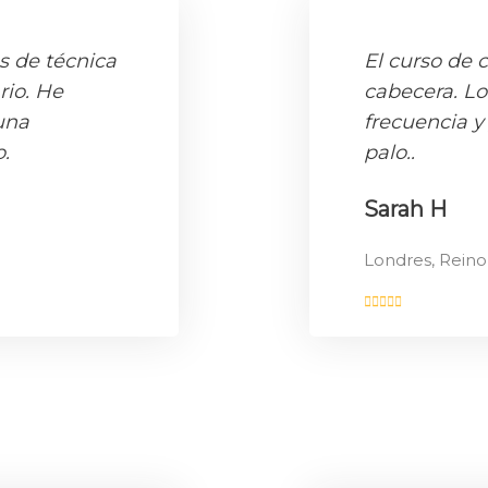
s de técnica
El curso de 
rio. He
cabecera. L
una
frecuencia y
.
palo..
Sarah H
Londres, Rein