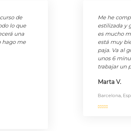
curso de
Me he compr
todo lo que
estilizada y 
recerá una
es mucho má
lo hago me
está muy bie
paja. Va al 
unos 6 minut
trabajar un 
Marta V.
Barcelona, Es