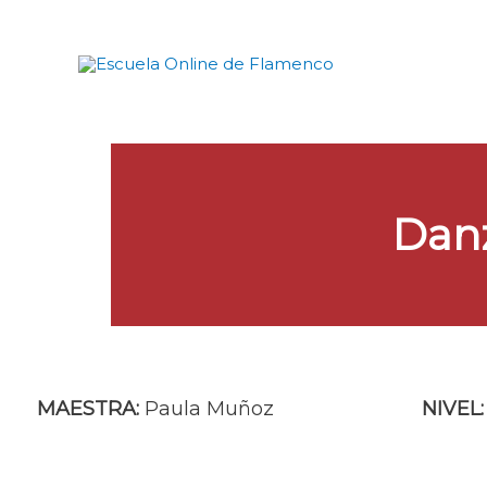
Ir
al
contenido
Danz
MAESTRA:
Paula Muñoz
NIVEL: