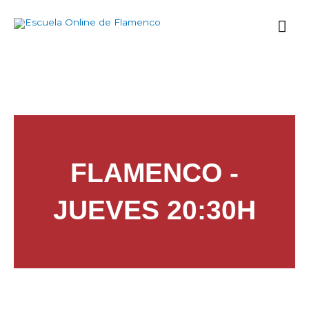
Ir
Me
al
contenido
prin
FLAMENCO -
JUEVES 20:30H