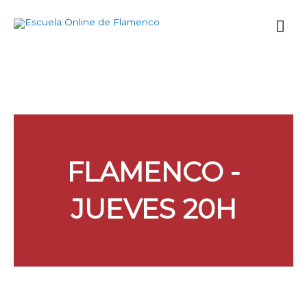
Ir
Me
al
contenido
prin
FLAMENCO -
JUEVES 20H