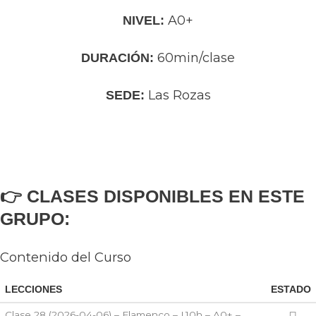
A0+
NIVEL:
60min/clase
DURACIÓN:
Las Rozas
SEDE:
👉 CLASES DISPONIBLES EN ESTE
GRUPO:
Contenido del Curso
LECCIONES
ESTADO
Clase 28 (2026-04-06) – Flamenco – L10h – A0+ –