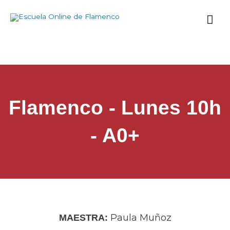
Ir
Me
al
contenido
prin
Flamenco - Lunes 10h
- A0+
Paula Muñoz
MAESTRA: