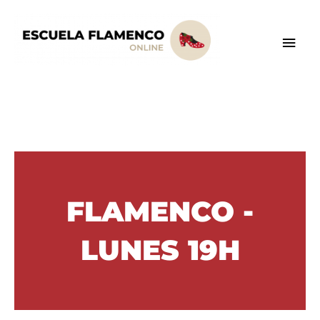
Ir
Men
al
contenido
prin
FLAMENCO -
LUNES 19H​