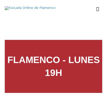
Ir
Me
al
contenido
prin
FLAMENCO - LUNES
19H