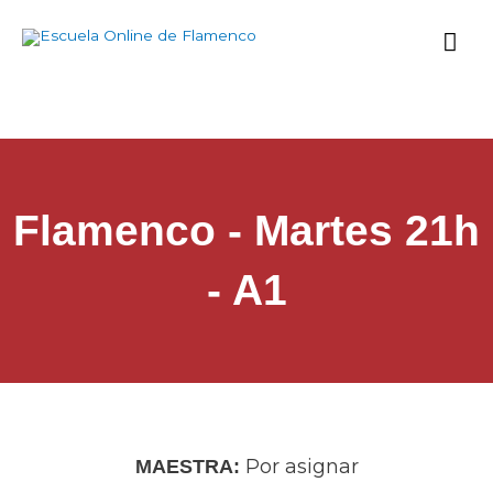
Ir
Me
al
contenido
prin
Flamenco - Martes 21h
- A1
Por asignar
MAESTRA: