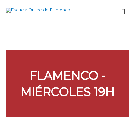
Ir
Me
al
contenido
prin
FLAMENCO -
MIÉRCOLES 19H