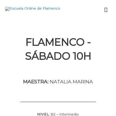
Ir
Me
al
contenido
prin
FLAMENCO -
SÁBADO 10H
MAESTRA:
NATALIA MARINA
NIVEL:
B2 – Intermedio