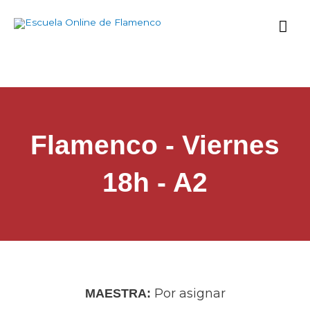
Ir
Me
al
contenido
prin
Flamenco - Viernes
18h - A2
Por asignar
MAESTRA: