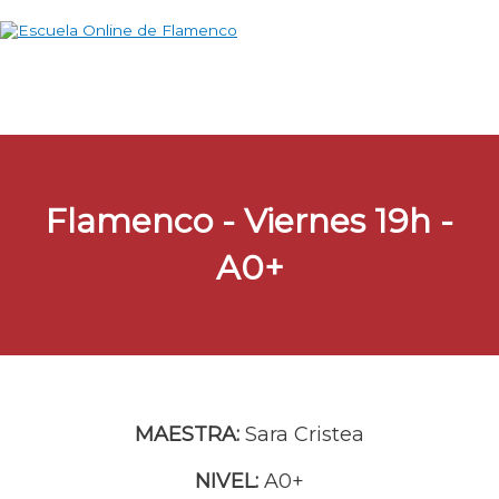
Menú
Ir
principal
al
contenido
Flamenco - Viernes 19h -
A0+
MAESTRA:
Sara Cristea
NIVEL:
A0+