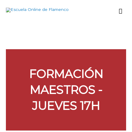
Ir
Me
al
contenido
prin
FORMACIÓN
MAESTROS -
JUEVES 17H