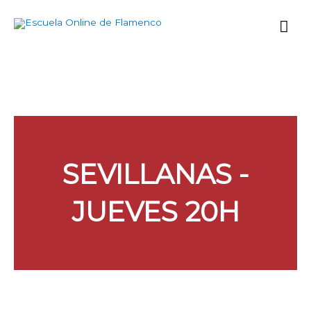
Ir
Me
al
contenido
prin
SEVILLANAS -
JUEVES 20H