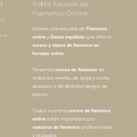
N
Sobre Escuela de
Flamenco Online
nco
Somos una escuela de
Flamenco
n al
y
que ofrece
online
Danza española
cursos y clases de flamenco en
.
formato online
Tenemos
de
cursos de flamenco
todos los niveles, de larga y corta
duración y de diversos rangos de
precio.
Todos nuestros
cursos de flamenco
están impartidos por
online
profesionales
maestros de flamenco
y titulados.