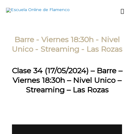
Ir
Me
al
contenido
prin
Barre - Viernes 18:30h - Nivel
Unico - Streaming - Las Rozas
Clase 34 (17/05/2024) – Barre –
Viernes 18:30h – Nivel Unico –
Streaming – Las Rozas