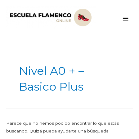
Ir
Men
al
contenido
princ
Buscar
por:
Nivel A0 + –
Basico Plus
Parece que no hemos podido encontrar lo que estás
buscando. Quizá pueda ayudarte una búsqueda.