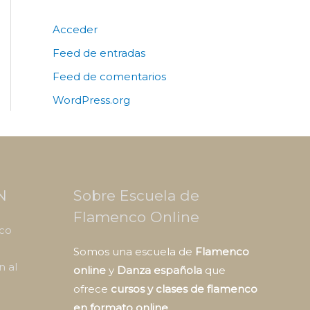
Acceder
Feed de entradas
Feed de comentarios
WordPress.org
N
Sobre Escuela de
Flamenco Online
nco
Somos una escuela de
Flamenco
n al
online
y
Danza española
que
ofrece
cursos y clases de flamenco
en formato online
.