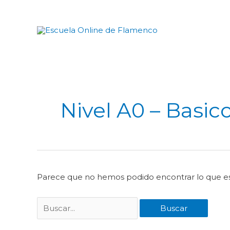
Ir
al
contenido
Buscar
por:
Nivel A0 – Basic
Parece que no hemos podido encontrar lo que e