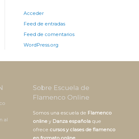
Acceder
Feed de entradas
Feed de comentarios
WordPress.org
N
Sobre Escuela de
Flamenco Online
nco
Somos una escuela de
Flamenco
n al
online
y
Danza española
que
ofrece
cursos y clases de flamenco
en formato online
.