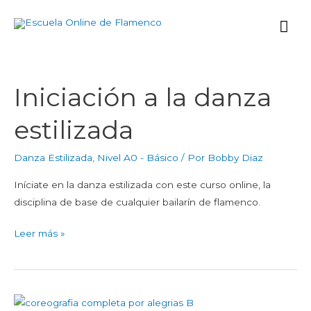
Ir
Me
al
contenido
prin
Iniciación a la danza
Iniciación
a
estilizada
la
danza
Danza Estilizada
,
Nivel A0 - Básico
/ Por
Bobby Diaz
estilizada
Iníciate en la danza estilizada con este curso online, la
disciplina de base de cualquier bailarín de flamenco.
Leer más »
coreografia