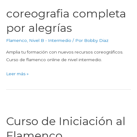
completa
coreografia completa
por
alegrías
por alegrías
Flamenco
,
Nivel B - Intermedio
/ Por
Bobby Diaz
Amplia tu formación con nuevos recursos coreográficos.
Curso de flamenco online de nivel intermedio.
Leer más »
Curso
de
Curso de Iniciación al
Iniciación
al
Flamenco
Flamenco