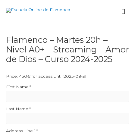
Ir
Me
al
contenido
prin
Navegación
Flamenco – Martes 20h –
de
Nivel A0+ – Streaming – Amor
entradas
de Dios – Curso 2024-2025
Price:
450€ for access until 2025-08-31
First Name:*
Last Name:*
Address Line 1:*