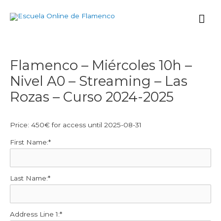
Ir
Me
al
contenido
prin
Navegación
Flamenco – Miércoles 10h –
de
Nivel A0 – Streaming – Las
entradas
Rozas – Curso 2024-2025
Price:
450€ for access until 2025-08-31
First Name:*
Last Name:*
Address Line 1:*