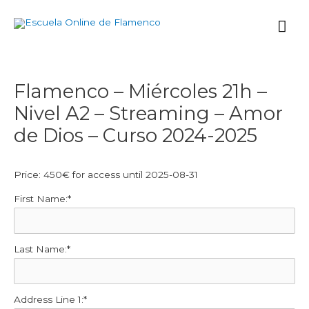
Ir
Me
al
contenido
prin
Navegación
Flamenco – Miércoles 21h –
de
Nivel A2 – Streaming – Amor
entradas
de Dios – Curso 2024-2025
Price:
450€ for access until 2025-08-31
First Name:*
Last Name:*
Address Line 1:*