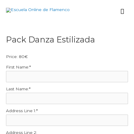
Ir
Me
al
contenido
prin
Navegación
Pack Danza Estilizada
de
entradas
Price:
80€
First Name:*
Last Name:*
Address Line 1:*
Address Line 2: