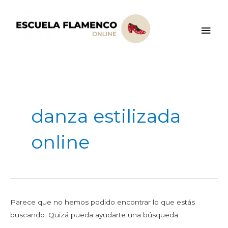
Ir
Men
al
contenido
princ
Buscar
por:
danza estilizada
online
Parece que no hemos podido encontrar lo que estás
buscando. Quizá pueda ayudarte una búsqueda.