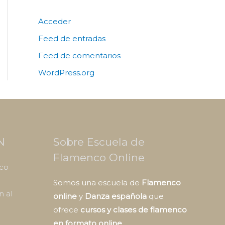
Acceder
Feed de entradas
Feed de comentarios
WordPress.org
N
Sobre Escuela de
Flamenco Online
nco
Somos una escuela de
Flamenco
n al
online
y
Danza española
que
ofrece
cursos y clases de flamenco
en formato online
.