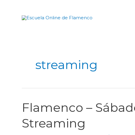
Ir
al
contenido
streaming
Flamenco – Sábado 
Flamenco
–
Streaming
Sábado
10h