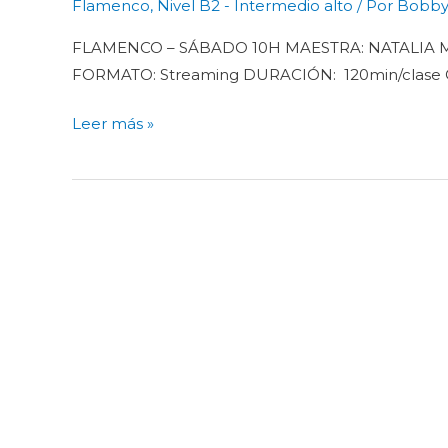
–
Flamenco
,
Nivel B2 - Intermedio alto
/ Por
Bobby
Nivel
FLAMENCO – SÁBADO 10H MAESTRA: NATALIA MA
B2
FORMATO: Streaming DURACIÓN: 120min/cla
–
Streaming
Leer más »