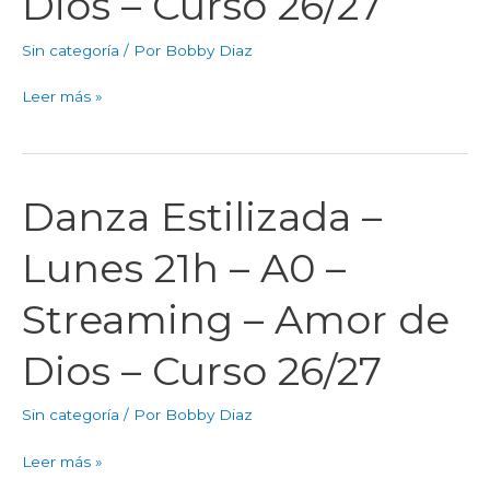
Dios – Curso 26/27
–
Streaming
Sin categoría
/ Por
Bobby Diaz
–
Amor
Leer más »
de
Dios
–
Curso
Danza Estilizada –
Danza
26/27
Estilizada
Lunes 21h – A0 –
–
Lunes
Streaming – Amor de
21h
–
Dios – Curso 26/27
A0
–
Sin categoría
/ Por
Bobby Diaz
Streaming
–
Leer más »
Amor