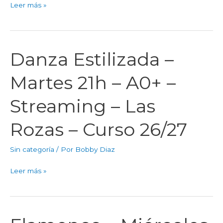
Leer más »
–
Las
Rozas
–
Danza Estilizada –
Danza
Curso
Estilizada
26/27
Martes 21h – A0+ –
–
Martes
Streaming – Las
21h
–
Rozas – Curso 26/27
A0+
–
Sin categoría
/ Por
Bobby Diaz
Streaming
–
Leer más »
Las
Rozas
–
Curso
Flamenco