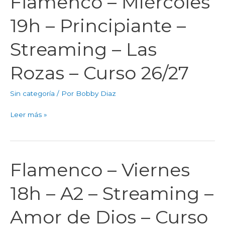
Flamenco – Miércoles
26/27
–
19h – Principiante –
Miércoles
19h
Streaming – Las
–
Principiante
Rozas – Curso 26/27
–
Streaming
Sin categoría
/ Por
Bobby Diaz
–
Las
Leer más »
Rozas
–
Curso
26/27
Flamenco – Viernes
Flamenco
–
18h – A2 – Streaming –
Viernes
18h
Amor de Dios – Curso
–