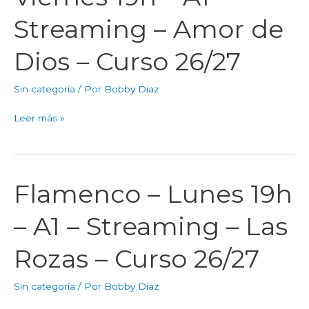
26/27
Viernes
Streaming – Amor de
19h
–
Dios – Curso 26/27
A1
–
Sin categoría
/ Por
Bobby Diaz
Streaming
–
Leer más »
Amor
de
Dios
–
Flamenco – Lunes 19h
Flamenco
Curso
–
26/27
– A1 – Streaming – Las
Lunes
19h
Rozas – Curso 26/27
–
A1
Sin categoría
/ Por
Bobby Diaz
–
Streaming