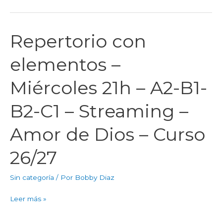
de
Dios
–
Repertorio con
Repertorio
Curso
con
26/27
elementos –
elementos
–
Miércoles 21h – A2-B1-
Miércoles
21h
B2-C1 – Streaming –
–
A2-
Amor de Dios – Curso
B1-
B2-
26/27
C1
–
Sin categoría
/ Por
Bobby Diaz
Streaming
–
Leer más »
Amor
de