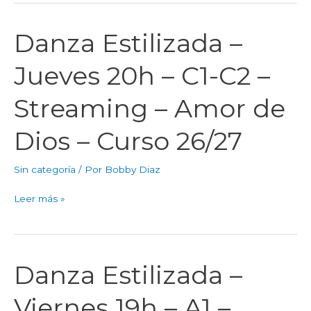
Dios
–
Danza Estilizada –
Danza
Curso
Estilizada
Jueves 20h – C1-C2 –
26/27
–
Jueves
Streaming – Amor de
20h
–
Dios – Curso 26/27
C1-
C2
Sin categoría
/ Por
Bobby Diaz
–
Streaming
Leer más »
–
Amor
de
Dios
Danza Estilizada –
Danza
–
Estilizada
Curso
Viernes 19h – A1 –
–