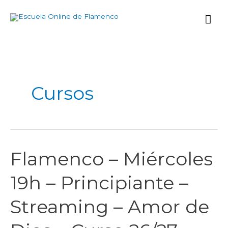
Ir
Me
al
contenido
prin
Paginación
de
entradas
Cursos
Flamenco – Miércoles
Flamenco
–
19h – Principiante –
Miércoles
19h
Streaming – Amor de
–
Principiante