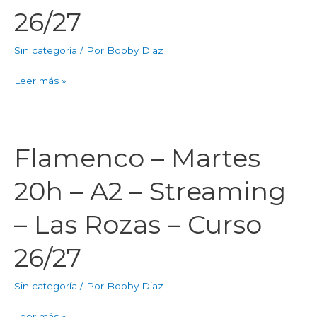
A2
26/27
–
Streaming
Sin categoría
/ Por
Bobby Diaz
–
Amor
Leer más »
de
Dios
–
Curso
Flamenco – Martes
Flamenco
26/27
–
20h – A2 – Streaming
Martes
20h
– Las Rozas – Curso
–
A2
26/27
–
Streaming
Sin categoría
/ Por
Bobby Diaz
–
Las
Leer más »