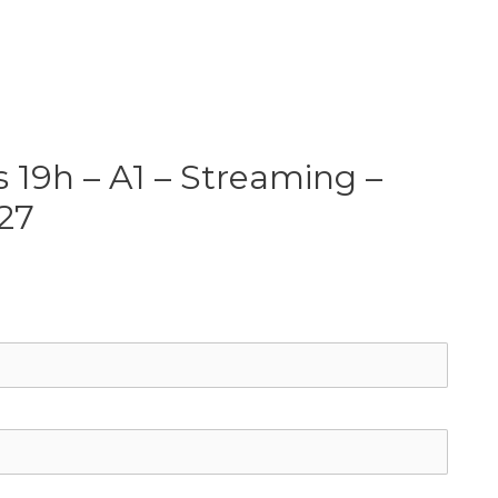
s 19h – A1 – Streaming –
27