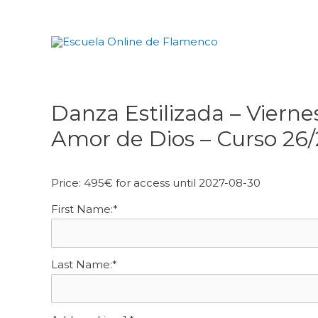
Ir
al
contenido
Danza Estilizada – Vierne
Navegación
de
Amor de Dios – Curso 26/
entradas
Price:
495€ for access until 2027-08-30
First Name:*
Last Name:*