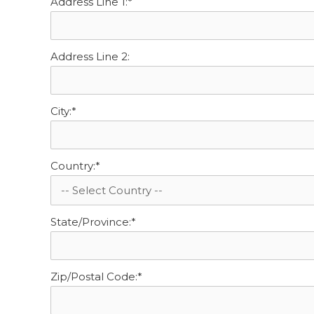
Address Line 1:*
Address Line 2:
City:*
Country:*
State/Province:*
Zip/Postal Code:*