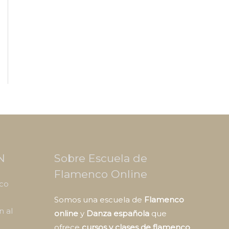
N
Sobre Escuela de
Flamenco Online
nco
Somos una escuela de
Flamenco
n al
online
y
Danza española
que
ofrece
cursos y clases de flamenco